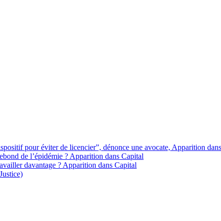
spositif pour éviter de licencier”, dénonce une avocate, Apparition dans
rebond de l’épidémie ? Apparition dans Capital
vailler davantage ? Apparition dans Capital
Justice)