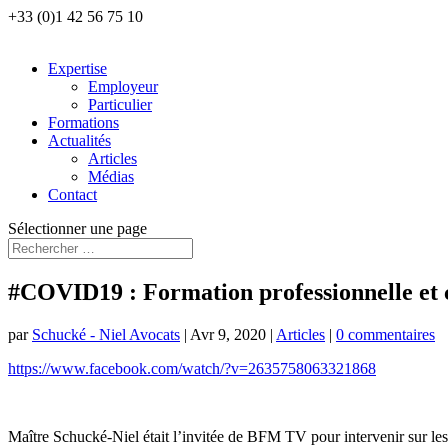
+33 (0)1 42 56 75 10
Expertise
Employeur
Particulier
Formations
Actualités
Articles
Médias
Contact
Sélectionner une page
#COVID19 : Formation professionnelle et c
par
Schucké - Niel Avocats
|
Avr 9, 2020
|
Articles
|
0 commentaires
https://www.facebook.com/watch/?v=2635758063321868
Maître Schucké-Niel était l’invitée de BFM TV pour intervenir sur les 